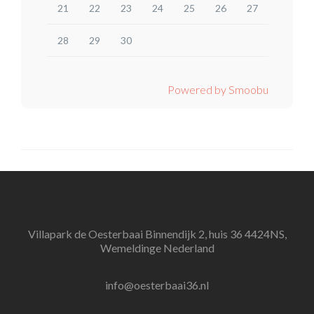
21
22
23
24
25
26
27
28
29
30
Powered by Smoobu
Villapark de Oesterbaai Binnendijk 2, huis 36 4424NS,
Wemeldinge Nederland
info@oesterbaai36.nl