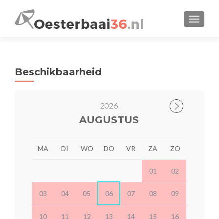
WISSEL
Beschikbaarheid
2026
AUGUSTUS
MA
DI
WO
DO
VR
ZA
ZO
01
02
03
04
05
06
07
08
09
10
11
12
13
14
15
16