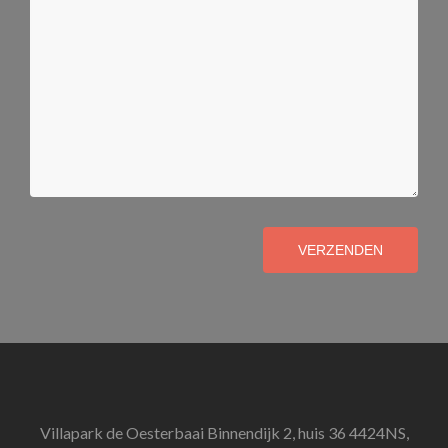
VERZENDEN
Villapark de Oesterbaai Binnendijk 2, huis 36 4424NS,