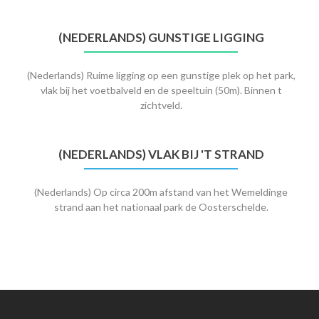
(NEDERLANDS) GUNSTIGE LIGGING
(Nederlands) Ruime ligging op een gunstige plek op het park,
vlak bij het voetbalveld en de speeltuin (50m). Binnen t
zichtveld.
(NEDERLANDS) VLAK BIJ 'T STRAND
(Nederlands) Op circa 200m afstand van het Wemeldinge
strand aan het nationaal park de Oosterschelde.