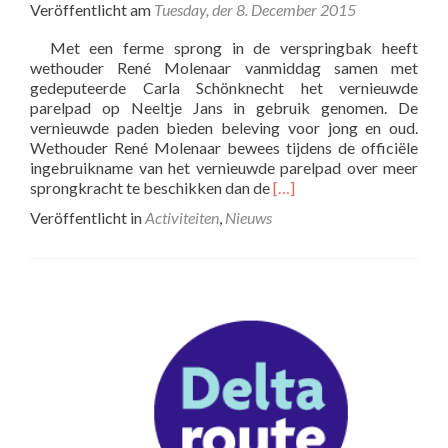
Veröffentlicht am
Tuesday, der 8. December 2015
Met een ferme sprong in de verspringbak heeft
wethouder René Molenaar vanmiddag samen met
gedeputeerde Carla Schönknecht het vernieuwde
parelpad op Neeltje Jans in gebruik genomen. De
vernieuwde paden bieden beleving voor jong en oud.
Wethouder René Molenaar bewees tijdens de officiële
ingebruikname van het vernieuwde parelpad over meer
R
sprongkracht te beschikken dan de
[…]
e
Veröffentlicht in
Activiteiten
,
Nieuws
a
d
m
o
r
e
a
b
o
u
t
H