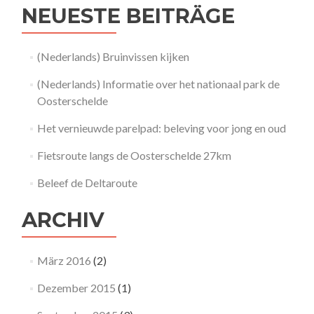
e
NEUESTE BEITRÄGE
e
l
a
e
b
v
o
(Nederlands) Bruinvissen kijken
i
u
n
(Nederlands) Informatie over het nationaal park de
t
g
B
Oosterschelde
v
e
o
l
Het vernieuwde parelpad: beleving voor jong en oud
o
e
r
e
Fietsroute langs de Oosterschelde 27km
j
f
o
d
Beleef de Deltaroute
n
e
g
D
ARCHIV
e
e
n
l
o
t
u
März 2016
(2)
a
d
r
Dezember 2015
(1)
o
u