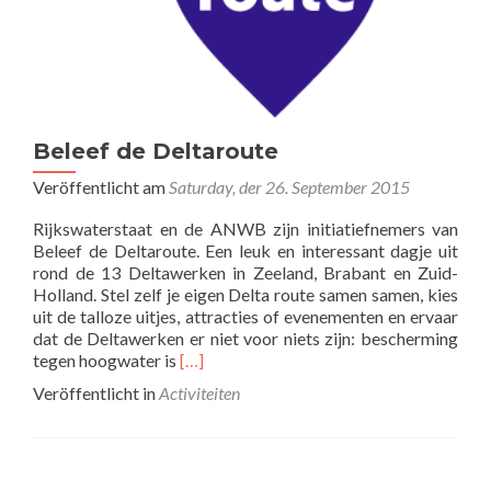
e
t
v
e
r
n
Beleef de Deltaroute
i
e
Veröffentlicht am
Saturday, der 26. September 2015
u
w
Rijkswaterstaat en de ANWB zijn initiatiefnemers van
d
Beleef de Deltaroute. Een leuk en interessant dagje uit
e
rond de 13 Deltawerken in Zeeland, Brabant en Zuid-
p
Holland. Stel zelf je eigen Delta route samen samen, kies
a
uit de talloze uitjes, attracties of evenementen en ervaar
r
dat de Deltawerken er niet voor niets zijn: bescherming
e
R
tegen hoogwater is
[…]
l
e
p
Veröffentlicht in
Activiteiten
a
a
d
d
m
:
o
b
r